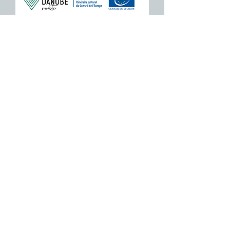
ZAŠČITITE NAŠO SKUPNO
DEDIŠČINO
Subscribe to our Newsletter
O NAS>
Združenje Železnodobna pot po
Podonavju
Trg Nikole Šubića Zrinskog 19
HR-10000
Zagreb
Hrvaška
FACEBOOK
INSTAGRAM