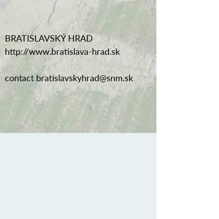
BRATISLAVSKÝ HRAD
http://www.bratislava-hrad.sk
contact
bratislavskyhrad@snm.sk