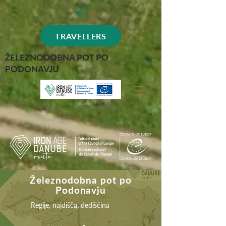
TRAVELLERS
ŽELEZNODOBNA POT PO
PODONAVJU
Železnodobna pot po
Podonavju
Regije, najdišča, dediščina