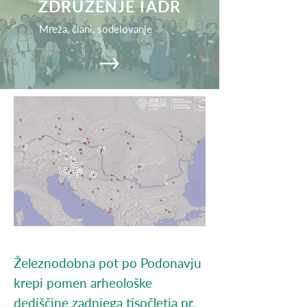
ZDRUŽENJE IADR
Mreža, člani, sodelovanje
Železnodobna pot po Podonavju
krepi pomen arheološke
dediščine zadnjega tisočletja pr.