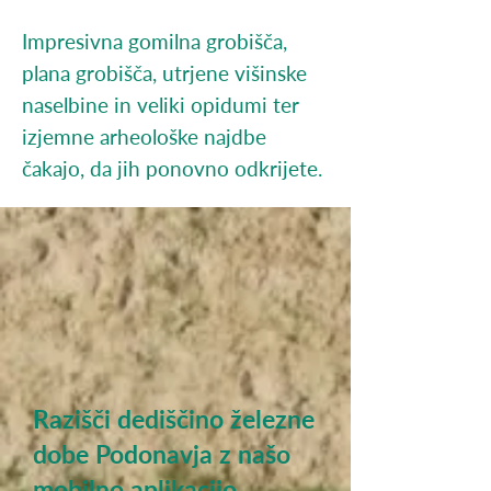
Impresivna gomilna grobišča,
plana grobišča, utrjene višinske
naselbine in veliki opidumi ter
izjemne arheološke najdbe
čakajo, da jih ponovno odkrijete.
Razišči dediščino železne
dobe Podonavja z našo
mobilno aplikacijo