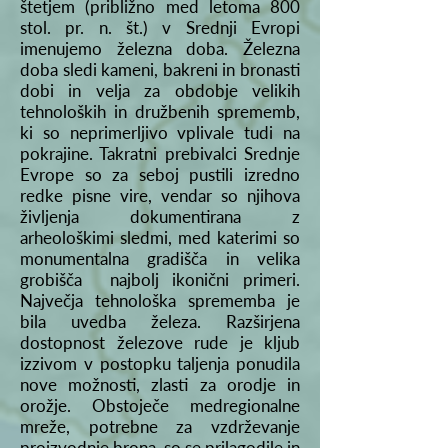
štetjem (približno med letoma 800
stol. pr. n. št.) v Srednji Evropi
imenujemo železna doba. Železna
doba sledi kameni, bakreni in bronasti
dobi in velja za obdobje velikih
tehnoloških in družbenih sprememb,
ki so neprimerljivo vplivale tudi na
pokrajine. Takratni prebivalci Srednje
Evrope so za seboj pustili izredno
redke pisne vire, vendar so njihova
življenja dokumentirana z
arheološkimi sledmi, med katerimi so
monumentalna gradišča in velika
grobišča najbolj ikonični primeri.
Največja tehnološka sprememba je
bila uvedba železa. Razširjena
dostopnost železove rude je kljub
izzivom v postopku taljenja ponudila
nove možnosti, zlasti za orodje in
orožje. Obstoječe medregionalne
mreže, potrebne za vzdrževanje
proizvodnje brona, so se prilagodile in