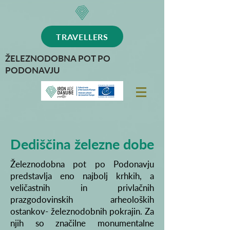
TRAVELLERS
ŽELEZNODOBNA POT PO
PODONAVJU
Dediščina železne dobe
Železnodobna pot po Podonavju
predstavlja eno najbolj krhkih, a
veličastnih in privlačnih
prazgodovinskih arheoloških
ostankov- železnodobnih pokrajin. Za
njih so značilne monumentalne