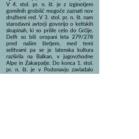
V 4. stol. pr. n. št. je z izginotjem
gomilnih grobišč mogoče zaznati nov
družbeni red. V 3. stol. pr. n. št. nam
starodavni avtorji govorijo o keltskih
skupinah, ki so prišle celo do Grčije.
Delfi so bili oropani leta 279/278
pred našim štetjem, med temi
selitvami pa se je latenska kultura
razširila na Balkan, v jugovzhodne
Alpe in Zakarpatje. Do konca 1. stol.
pr. n. št. je v Podonavju zavladalo
rimsko cesarstvo, "stara"
železnodobna utrjena središča so bila
opuščena in nadomeščena z drugimi
oblikami (urbanih) naselij.
Halštatska in latenska civilizacija sta
imeli v prvem tisočletju pred našim
štetjem osrednjo, inovativno vlogo v
predalpskem prostoru in srednjem
Podonavju. Čeprav so se te kulture
širile iz zahoda proti vzhodu in jugu