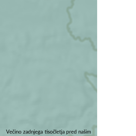
Večino zadnjega tisočletja pred našim