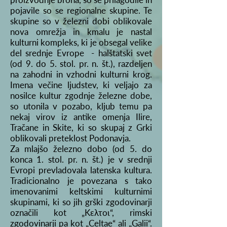
pojavile so se regionalne skupine. Te
skupine so v železni dobi oblikovale
nova omrežja in kmalu je nastal
kulturni kompleks, ki je obsegal velike
del srednje Evrope - halštatski svet
(od 9. do 5. stol. pr. n. št.), razdeljen
na zahodni in vzhodni kulturni krog.
Imena večine ljudstev, ki veljajo za
nosilce kultur zgodnje železne dobe,
so utonila v pozabo, kljub temu pa
nekaj virov iz antike omenja Ilire,
Tračane in Skite, ki so skupaj z Grki
oblikovali preteklost Podonavja.
Za mlajšo železno dobo (od 5. do
konca 1. stol. pr. n. št.) je v srednji
Evropi prevladovala latenska kultura.
Tradicionalno je povezana s tako
imenovanimi keltskimi kulturnimi
skupinami, ki so jih grški zgodovinarji
označili kot „Κελτοι“, rimski
zgodovinarji pa kot „Celtae“ ali „Galii“.