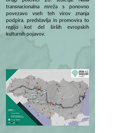
transnacionalna mreža s ponovno
povezavo vseh teh virov znanja
podpira, predstavlja in promovira to
regijo kot del širših evropskih
kulturnih pojavov.