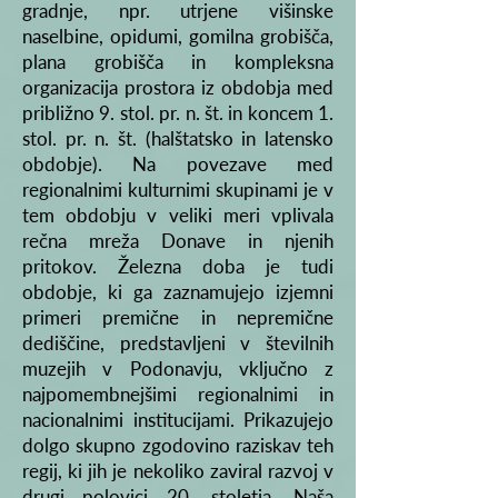
gradnje, npr. utrjene višinske
naselbine, opidumi, gomilna grobišča,
plana grobišča in kompleksna
organizacija prostora iz obdobja med
približno 9. stol. pr. n. št. in koncem 1.
stol. pr. n. št. (halštatsko in latensko
obdobje). Na povezave med
regionalnimi kulturnimi skupinami je v
tem obdobju v veliki meri vplivala
rečna mreža Donave in njenih
pritokov. Železna doba je tudi
obdobje, ki ga zaznamujejo izjemni
primeri premične in nepremične
dediščine, predstavljeni v številnih
muzejih v Podonavju, vključno z
najpomembnejšimi regionalnimi in
nacionalnimi institucijami. Prikazujejo
dolgo skupno zgodovino raziskav teh
regij, ki jih je nekoliko zaviral razvoj v
drugi polovici 20. stoletja. Naša